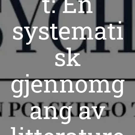
t: En
systemati
sk
gjennomg
ang av