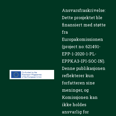
representanter for
næringslivet i Lublin
promotionadmin
November 17, 2023
News PB
2023-forumet, som ble arrangert av WSEI-
universitetet, fokuserte på hvordan
næringslivet, lokale myndigheter, sosiale
strukturer og forbrukere fungerer i en
situasjon med økonomiske og sosiale
kriser. Temaet for konferansen var
aktuelle…
Fortsett Å Lese