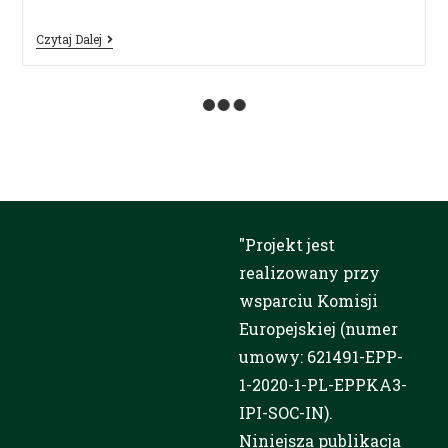
Czytaj Dalej
Prezentacja rezultatów
projektu PRO-MOTION wśród
przedstawicieli biznesu w
ramach Lubelskiego Forum
Gospodarczego
promotionadmin
17 listopada, 2023
Aktualności
Tematyka tegorocznego Forum
organizowanego przez Lubelską
Akademię WSEI zogniskowana była na