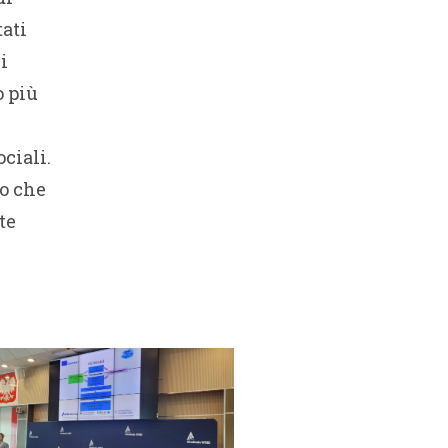
tati
i
o più
ciali.
to che
te