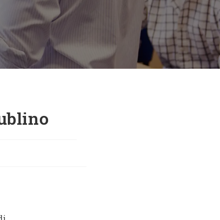
ublino
i
di