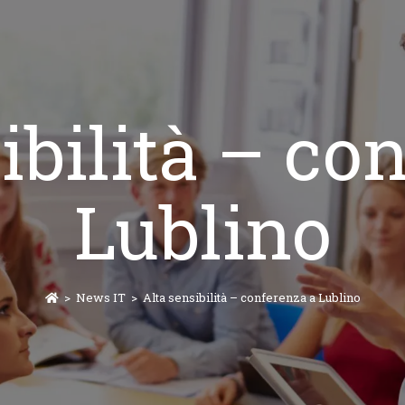
ibilità – co
Lublino
>
News IT
>
Alta sensibilità – conferenza a Lublino