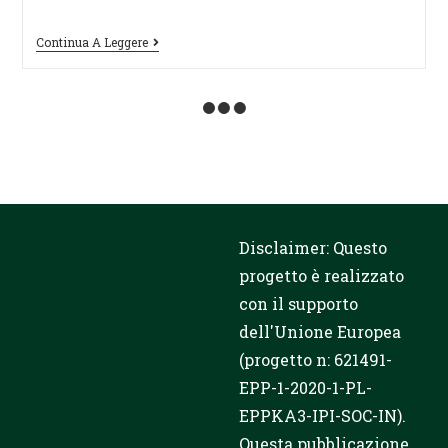
Continua A Leggere
Lublin Business Forum –
diffusione dei risultati del
progetto tra i rappresentanti
delle imprese di Lublino
promotionadmin
November 17, 2023
News IT
Il Forum 2023, organizzato dall'Università
WSEI, si è concentrato sui problemi di
funzionamento delle imprese, dei
governi locali e delle strutture sociali e