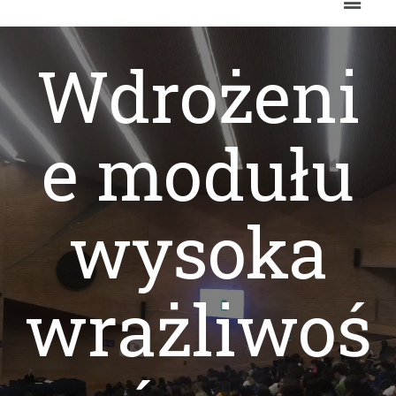
Wdrożeni
e modułu
wysoka
wrażliwoś