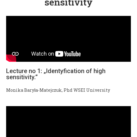
sensitivity
Lecture no 1: „Identyfication of high
sensitivity.”
Monika Baryła-Matejczuk, Phd WSEI University