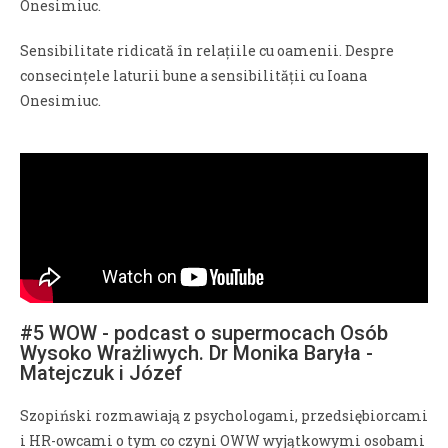
Onesimiuc.
Sensibilitate ridicată în relațiile cu oamenii. Despre
consecințele laturii bune a sensibilității cu Ioana
Onesimiuc.
#5 WOW - podcast o supermocach Osób
Wysoko Wrażliwych. Dr Monika Baryła -
Matejczuk i Józef
Szopiński rozmawiają z psychologami, przedsiębiorcami
i HR-owcami o tym co czyni OWW wyjątkowymi osobami